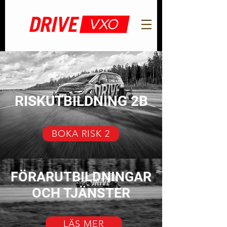
RISKUTBILDNING 2B
BOKA RISK 2
FÖRARUTBILDNINGAR
OCH TJÄNSTER
LÄS MER