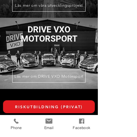
Läs mer om våra utvecklingsprojekt
DRIVE VXO
MOTORSPORT
Läs mer om DRIVE VXO Motorsport
RISKUTBILDNING (PRIVAT)
Phone
Email
Facebook
UTBILDNING FÖRETAG